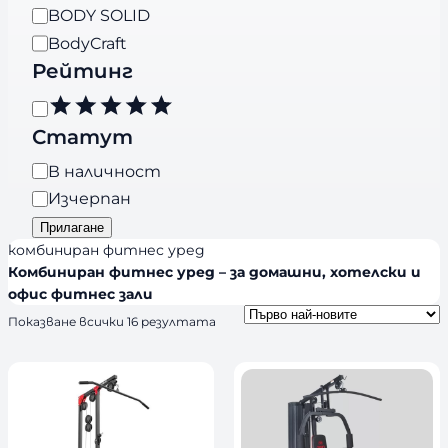
r
BODY SOLID
р
a
BodyCraft
и
n
Рейтинг
я
d
Р
s
е
Статут
й
Н
В наличност
т
а
Изчерпан
и
л
н
Прилагане
и
комбиниран фитнес уред
г
ч
Комбиниран фитнес уред – за домашни, хотелски и
н
офис фитнес зали
о
S
Показване всички 16 резултата
o
с
r
т
t
e
d
b