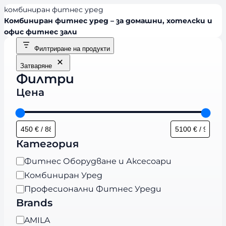
комбиниран фитнес уред
Комбиниран фитнес уред – за домашни, хотелски и
офис фитнес зали
Филтриране на продукти
Затваряне
Филтри
Цена
Категория
К
Фитнес Оборудване и Аксесоари
а
Комбиниран Уред
т
Професионални Фитнес Уреди
е
Brands
г
B
AMILA
о