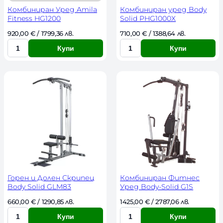
Комбиниран Уред Amila
Комбиниран уред Body
Fitness HG1200
Solid PHG1000X
920,00 
€
 / 1799,36 лв. 
710,00 
€
 / 1388,64 лв. 
Купи
Купи
К
К
о
о
л
л
и
и
ч
ч
е
е
с
с
т
т
в
в
о
о
Горен и Долен Скрипец
Комбиниран Фитнес
Body Solid GLM83
Уред Body-Solid G1S
660,00 
€
 / 1290,85 лв. 
1425,00 
€
 / 2787,06 лв. 
Купи
Купи
К
К