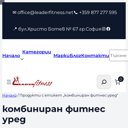
Към
✉ office@leaderfitness.net
📞 +359 877 277 595
съдържанието
Instagram
Faceboo
📍 бул.Христо Ботев № 67 гр.София
Категории
Търсен
Начало
Марки
Блог
Контакти
Търсене
0
Начало
/ Продукти с етикет „комбиниран фитнес уред“
комбиниран фитнес
уред