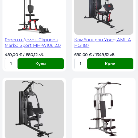
y
l
a
t
e
s
t
Горен и Долен Скрипец
Комбиниран Уред AMILA
Marbo Sport MH-W106 2.0
HG1187
450,00 
€
 / 880,12 лв. 
690,00 
€
 / 1349,52 лв. 
Купи
Купи
К
К
о
о
л
л
и
и
ч
ч
е
е
с
с
т
т
в
в
о
о