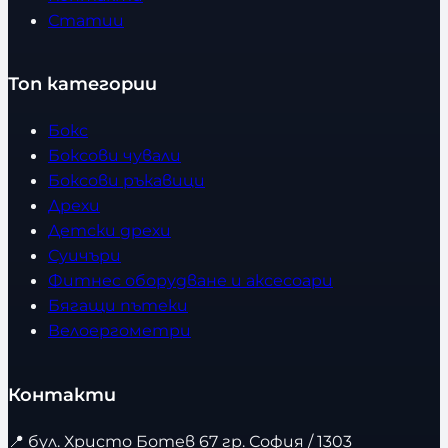
0
6
Статии
1
6
,
2
л
Топ категории
4
в
.
л
.
Бокс
в
Боксови чували
.
Боксови ръкавици
.
Дрехи
Детски дрехи
Суичъри
Фитнес оборудване и аксесоари
Бягащи пътеки
Велоергометри
Контакти
📍
бул. Христо Ботев 67 гр. София / 1303