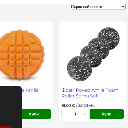
жна Топка Amila
Фоам Ролер Amila Foam
us
Roller Soma Soft
€
 / 29,34 лв. 
18,00 
€
 / 35,20 лв. 
+
−
+
Купи
Купи
К
о