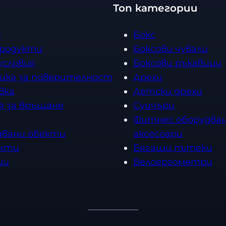
е
Топ категории
е
с
с
т
о
Бокс
т
в
продукти
Боксови чували
в
о
условия
Боксови ръкавици
о
ика за поверителност
Дрехи
вка
Детски дрехи
я за връщане
Суичъри
Фитнес оборудван
двани обекти
аксесоари
кти
Бягащи пътеки
ии
Велоергометри