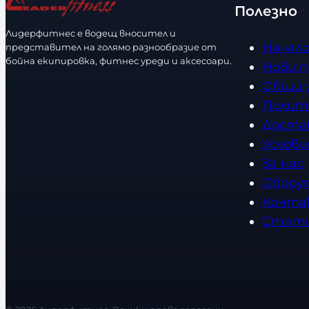
е
Полезно
с
Лидерфитнес е водещ вносител и
т
Начал
представител на голямо разнообразие от
бойна екипировка, фитнес уреди и аксесоари.
в
Нови 
о
Общи 
Полит
Доста
Услови
За нас
Обору
Конта
Стат