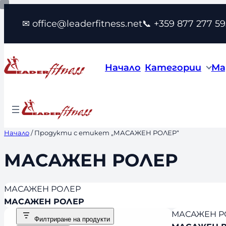
Към
✉ office@leaderfitness.net
📞 +359 877 277 59
съдържанието
Начало
Категории
Ма
Начало
/ Продукти с етикет „МАСАЖЕН РОЛЕР“
МАСАЖЕН РОЛЕР
МАСАЖЕН РОЛЕР
МАСАЖЕН РОЛЕР
МАСАЖЕН Р
Филтриране на продукти