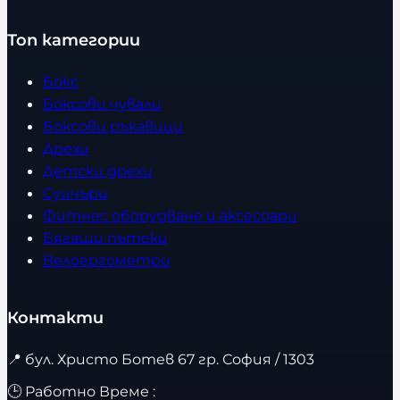
Топ категории
Бокс
Боксови чували
Боксови ръкавици
Дрехи
Детски дрехи
Суичъри
Фитнес оборудване и аксесоари
Бягащи пътеки
Велоергометри
Контакти
📍
бул. Христо Ботев 67 гр. София / 1303
🕒 Работно Време :