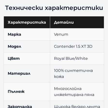
Технически характеристики
Характеристика
Детайли
Марка
Venum
Модел
Contender 1.5 XT 3D
Цвят
Royal Blue/White
100% синтетична
Материал
кожа
Многослойна
Пълнеж
инжектирана пяна
Закопчалка
Широка велкро лента