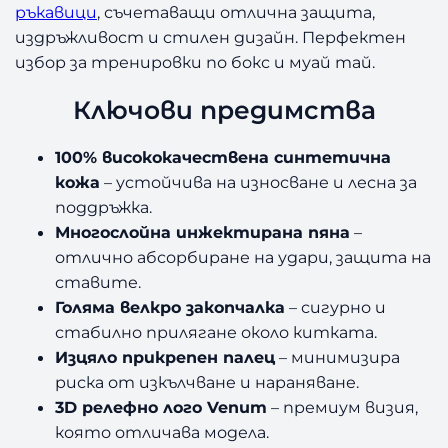
ръкавици
, съчетаващи отлична защита,
издръжливост и стилен дизайн. Перфектен
избор за тренировки по бокс и муай тай.
Ключови предимства
100% висококачествена синтетична
кожа
– устойчива на износване и лесна за
поддръжка.
Многослойна инжектирана пяна
–
отлично абсорбиране на удари, защита на
ставите.
Голяма велкро закопчалка
– сигурно и
стабилно прилягане около китката.
Изцяло прикрепен палец
– минимизира
риска от изкълчване и нараняване.
3D релефно лого Venum
– премиум визия,
която отличава модела.