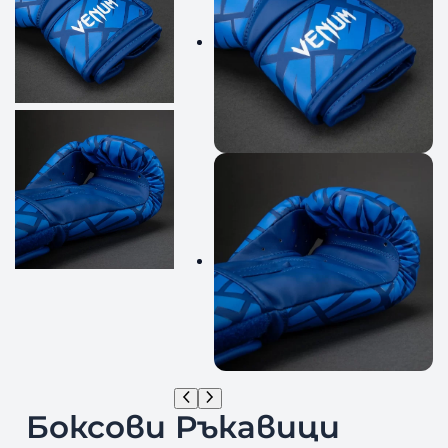
Боксови Ръкавици