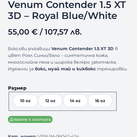
Venum Contender 1.5 XT
3D – Royal Blue/White
55,00
€
/ 107,57 лв.
Боксови ръкавици
Venum Contender 1.5 XT 3D
в
цвят Роял Синьо/Бяло – синтетична кожа,
многослойна пяна и широка велкро закопчалка.
Идеални за
бокс, муай тай и кикбокс
тренировки.
Размер
10 oz
12 oz
14 oz
16 oz
Добавяне в количката
Кат. номер:
VENUM-06042-424