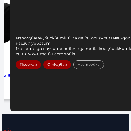
Използваме „бисквитки“, за да ви осигурим най-до
нашия уебсайт.
Можете да научите повече за това кои „бисквитки
ги изключите в
настройки
.
Приемам
Отказвам
Настройки
m 4м
Бинтове за Бокс Venum Forest
БИНТО
Camo 250см
HADW
10,00
€
/ 19,56 лв.
1
Добавяне в количката
До