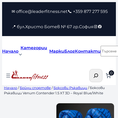
Към
✉ office@leaderfitness.net
📞 +359 877 277 595
съдържанието
Instagram
Faceboo
📍 бул.Христо Ботев № 67 гр.София
Категории
Търсен
Начало
Марки
Блог
Контакти
Търсене
0
Начало
/
Бойни спортове
/
Боксови Ръкавици
/ Боксови
Ръкавици Venum Contender 1.5 XT 3D – Royal Blue/White