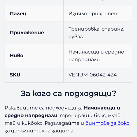
Палец
Изцяло прикрепен
Тренировка, спаринг,
Приложение
чувал
Начинаещи и средно
Ниво
напреднали
SKU
VENUM-06042-424
За кого са подходящи?
Ръкавиците са подходящи за
Начинаещи и
средно напреднали
, трениращи бокс, муай
тай и кикбокс. Разгледайте и
бинтове за бокс
за допълнителна защита.