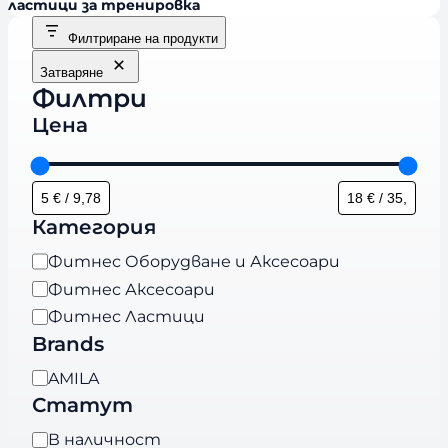
ластици за тренировка
Филтриране на продукти
Затваряне
Филтри
Цена
Категория
К
Фитнес Оборудване и Аксесоари
а
Фитнес Аксесоари
т
Фитнес Ластици
е
Brands
г
B
AMILA
о
r
Статут
р
a
и
Н
В наличност