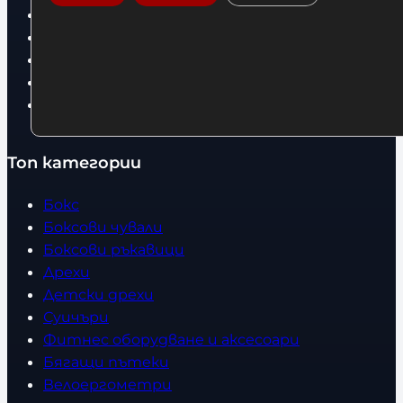
Условия за връщане
За нас
Оборудвани обекти
Контакти
Статии
Топ категории
Бокс
Боксови чували
Боксови ръкавици
Дрехи
Детски дрехи
Суичъри
Фитнес оборудване и аксесоари
Бягащи пътеки
Велоергометри