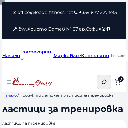
Към
✉ office@leaderfitness.net
📞 +359 877 277 595
съдържанието
Instagram
Faceboo
📍 бул.Христо Ботев № 67 гр.София
Категории
Търсен
Начало
Марки
Блог
Контакти
Търсене
0
Начало
/ Продукти с етикет „ластици за тренировка“
ластици за тренировка
ластици за тренировка