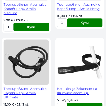
Тренировъчен Ластик с
Тренировъчен Ластик с
Карабинери Amila
Карабинери Amila Heavy
Medium
10,00 
€
 / 19,56 лв. 
9,00 
€
 / 17,60 лв. 
Купи
К
Купи
К
о
о
л
л
и
и
ч
ч
е
е
с
с
т
т
в
в
о
о
Тренировъчен Ластик с
Каишка за Закачане на
Карабинери Amila
Фитнес Ластици
Ultimate
5,11 
€
 / 9,99 лв. 
13,00 
€
 / 25,43 лв. 