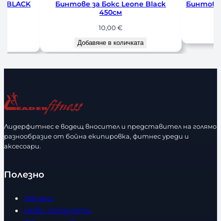
Black
Бинтове за Бокс Leone Blue 350 см
Бинтове за
7,00
€
Добавяне в количката
До
Лидерфитнес е водещ вносител и представител на голямо
разнообразие от бойна екипировка, фитнес уреди и
аксесоари.
Полезно
Начало
Нови продукти