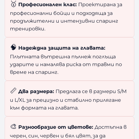
🥇
Професионален клас:
Проектирана за
професионални бойци и подходяща за
продължителни и интензивни спаринг
тренировки.
🧠
Надеждна защита на главата:
Плътната вътрешна пълнеж поглъща
ударите и намалява риска от травми по
време на спаринг.
📏
Два размера:
Предлага се в размери S/M
и L/XL за прецизно и стабилно прилягане
към формата на главата.
🎨
Разнообразие от цветове:
Достъпна в
черен, син, червен и бял цвят, за да