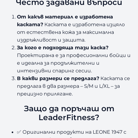
Често задавани въпроси
От какъв материал е изработена
каската?
Каската е изработена изцяло
от естествена кожа за максимална
издръжливост и защита.
За кого е подходяща тази каска?
Проектирана е за професионални бойци и
е идеална за продължителни и
интензивни спаринг сесии.
В какви размери се предлага?
Каската се
предлага в два размера – S/M и L/XL – за
прецизно прилягане.
Защо да поръчаш от
LeaderFitness?
✅ Оригинални продукти на LEONE 1947 с