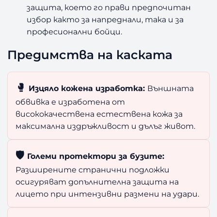
защита, което го прави предпочитан
избор както за напреднали, така и за
професионални бойци.
Предимства на каската
🥊
Изцяло кожена изработка:
Външната
обвивка е изработена от
висококачествена естествена кожа за
максимална издръжливост и дълъг живот.
🛡️
Големи протектори за бузите:
Разширените странични подложки
осигуряват допълнителна защита на
лицето при интензивни размени на удари.