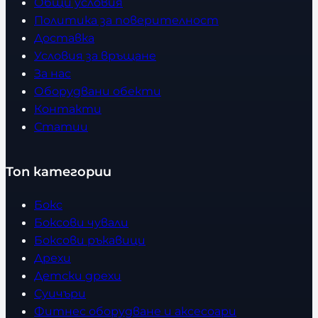
Общи условия
Политика за поверителност
Доставка
Условия за връщане
За нас
Оборудвани обекти
Контакти
Статии
Топ категории
Бокс
Боксови чували
Боксови ръкавици
Дрехи
Детски дрехи
Суичъри
Фитнес оборудване и аксесоари