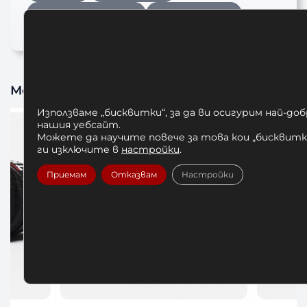
БОКСОВА КАСКА
каска за бокс
Може да харесате също
Използваме „бисквитки“, за да ви осигурим най-до
нашия уебсайт.
Можете да научите повече за това кои „бисквитки
ги изключите в
настройки
.
Приемам
Отказвам
Настройки