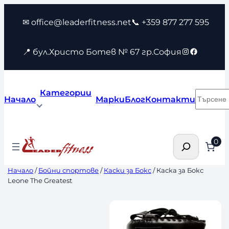
Към
✉ office@leaderfitness.net
📞 +359 877 277 595
съдържанието
Instagram
Faceboo
📍 бул.Христо Ботев № 67 гр.София
Категории
Търсен
Начало
Марки
Блог
Контакти
Търсене
0
Начало
/
Бойни спортове
/
Каски за Бокс
/ Каска за Бокс
Leone The Greatest