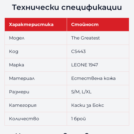
Технически спецификации
Характеристика
Стойност
Модел
The Greatest
Код
CS443
Марка
LEONE 1947
Материал
Естествена кожа
Размери
S/M, L/XL
Категория
Каски за Бокс
Количество
1 брой