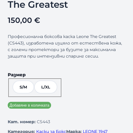
The Greatest
150,00
€
Професионална боксова каска Leone The Greatest
(CS443), изработена изцяло от естествена кожа,
с големи протектори за бузите за максимална
защита при интензивни спаринг сесии.
Размер
S/M
L/XL
Добавяне в количката
Кат. номер:
CS443
Категория:
Каски за Бокс
Марка:
LEONE 1947