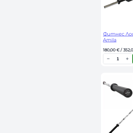
с
т
в
о
Фитнес Лос
Amila
180,00 
€
 / 352,
−
+
К
о
л
и
ч
е
с
т
в