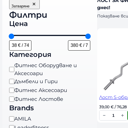
ЛОСТ ЗА ФИ
Затваряне
днес!
Филтри
Показване вс
Цена
Категория
К
Фитнес Оборудване и
а
Аксесоари
т
Дъмбели и Гири
е
Фитнес Аксесоари
г
Лост S-обр
Фитнес Лостове
о
Brands
39,00 
€
 / 76,28 
р
−
+
B
AMILA
К
и
r
о
Leaderfitness