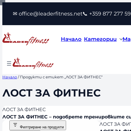
Към
✉ office@leaderfitness.net
📞 +359 877 277 59
съдържанието
Начало
Категории
Ма
Начало
/ Продукти с етикет „ЛОСТ ЗА ФИТНЕС“
ЛОСТ ЗА ФИТНЕС
ЛОСТ ЗА ФИТНЕС
ЛОСТ ЗА ФИТНЕС – подобрете тренировките си
ЛОСТ ЗА ФИ
Филтриране на продукти