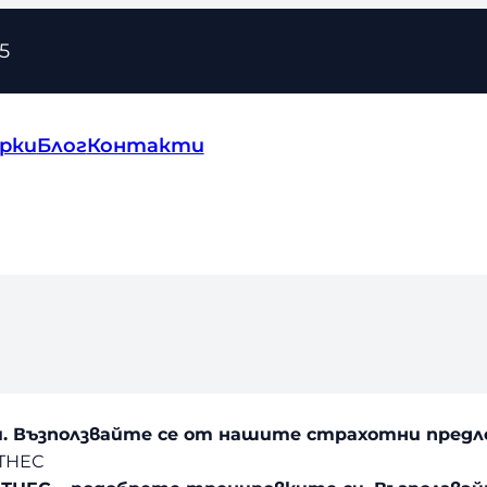
5
рки
Блог
Контакти
. Възползвайте се от нашите страхотни предл
ТНЕС