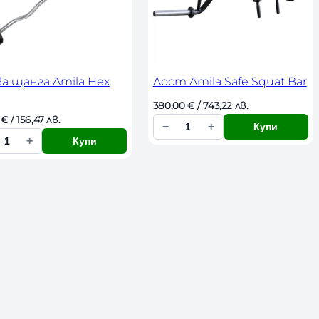
с
т
в
о
а щанга Amila Hex
Лост Amila Safe Squat Bar
380,00 
€
 / 743,22 лв. 
 
€
 / 156,47 лв. 
−
+
Купи
К
+
Купи
о
л
и
ч
е
с
т
в
о