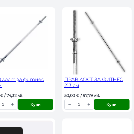
л
и
ч
е
с
т
в
о
 лост за фитнес
ПРАВ ЛОСТ ЗА ФИТНЕС
м
213 см
€
 / 74,32 лв. 
50,00 
€
 / 97,79 лв. 
+
−
+
Купи
Купи
К
о
л
и