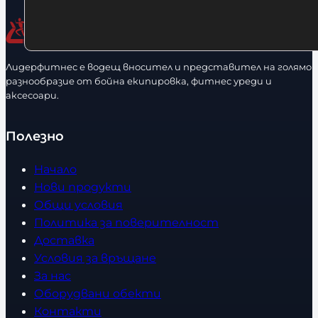
и
ч
е
с
Лидерфитнес е водещ вносител и представител на голямо
т
разнообразие от бойна екипировка, фитнес уреди и
в
аксесоари.
о
Полезно
Начало
Нови продукти
Общи условия
Политика за поверителност
Доставка
Условия за връщане
За нас
Оборудвани обекти
Контакти