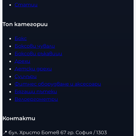
Статии
Топ категории
Бокс
Боксови чували
Боксови ръкавици
Дрехи
Детски дрехи
Суичъри
Фитнес оборудване и аксесоари
Бягащи пътеки
Велоергометри
Контакти
📍
бул. Христо Ботев 67 гр. София / 1303