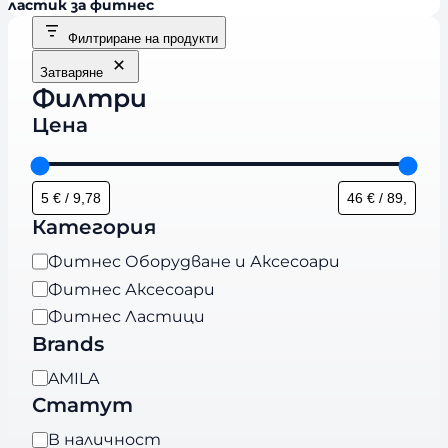
ластик за фитнес
Филтриране на продукти
Затваряне
Филтри
Цена
Категория
К
Фитнес Оборудване и Аксесоари
а
Фитнес Аксесоари
т
Фитнес Ластици
е
Brands
г
B
AMILA
о
r
Статут
р
a
и
Н
В наличност