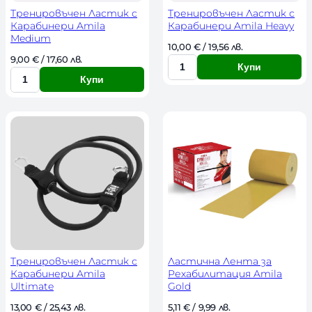
Тренировъчен Ластик с
Тренировъчен Ластик с
Карабинери Amila
Карабинери Amila Heavy
Medium
10,00 
€
 / 19,56 лв. 
9,00 
€
 / 17,60 лв. 
Купи
К
Купи
К
о
о
л
л
и
и
ч
ч
е
е
с
с
т
т
в
в
о
о
Тренировъчен Ластик с
Ластична Лента за
Карабинери Amila
Рехабилитация Amila
Ultimate
Gold
13,00 
€
 / 25,43 лв. 
5,11 
€
 / 9,99 лв. 