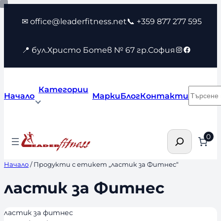
Към
✉ office@leaderfitness.net
📞 +359 877 277 595
съдържанието
Instagram
Faceboo
📍 бул.Христо Ботев № 67 гр.София
Категории
Търсен
Начало
Марки
Блог
Контакти
Търсене
0
Начало
/ Продукти с етикет „ластик за Фитнес“
ластик за Фитнес
ластик за фитнес